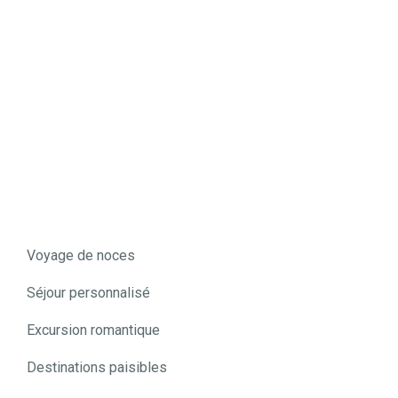
Voyager nécessite quelques préparatifs, comme
la réservation des hébergements, l’obtention de
certains documents : passeport, visa, ESTA ou
équivalent…
Voyage de noces
Séjour personnalisé
Excursion romantique
Destinations paisibles