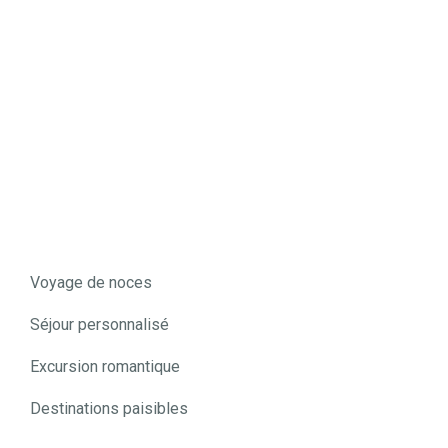
Voyager nécessite quelques préparatifs, comme
la réservation des hébergements, l’obtention de
certains documents : passeport, visa, ESTA ou
équivalent…
Voyage de noces
Séjour personnalisé
Excursion romantique
Destinations paisibles